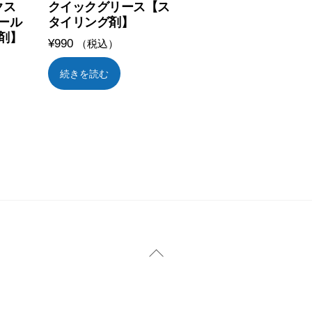
クス
クイックグリース【ス
ール
タイリング剤】
剤】
¥
990
（税込）
続きを読む
Back
To
Top