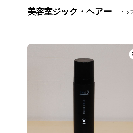
Skip
美容室ジック・ヘアー
トッ
to
content