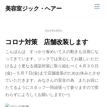
Skip
Men
美容室ジック・ヘアー
to
content
2021年4月5日
コロナ対策 店舗改装します
こんばんは すっかり春めいて人の動きも活発にな
ってきています。ジックでは安心してお越しいただ
けるよう更なる感染対策に取り組むべく４月３０日
(金)～５月７日(金)まで店舗改装のためお休みとさせ
ていただきます。みなさんの安全の為 またお役に
たてるようにスタッフ一同頑張って参りますので変
わらずによろしくお願いします(~~)