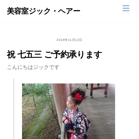
Skip
Men
美容室ジック・ヘアー
to
content
2018年11月12日
祝 七五三 ご予約承ります
こんにちはジックです