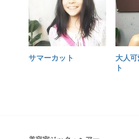
サマーカット
大人可
ト