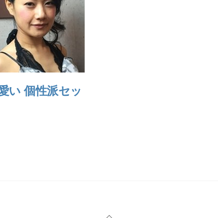
愛い 個性派セッ
Back