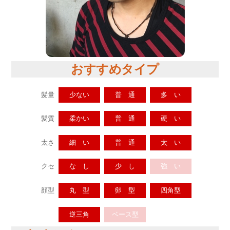
おすすめタイプ
髪量
少ない
普 通
多 い
髪質
柔かい
普 通
硬 い
太さ
細 い
普 通
太 い
クセ
な し
少 し
強 い
顔型
丸 型
卵 型
四角型
逆三角
ベース型