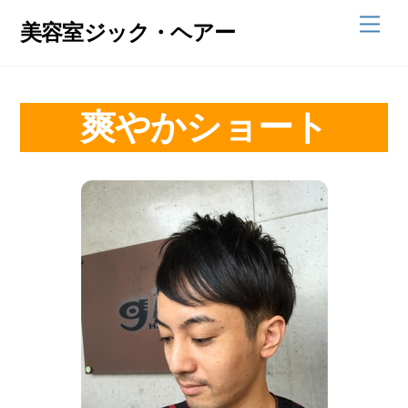
Skip
Men
美容室ジック・ヘアー
to
content
爽やかショート