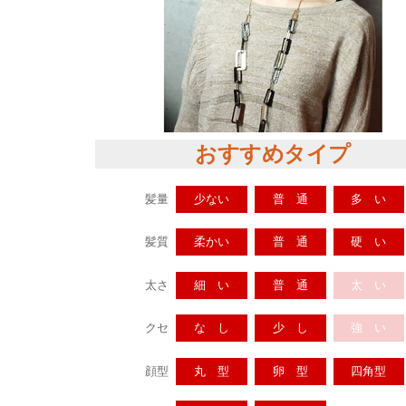
おすすめタイプ
髪量
少ない
普 通
多 い
髪質
柔かい
普 通
硬 い
太さ
細 い
普 通
太 い
クセ
な し
少 し
強 い
顔型
丸 型
卵 型
四角型