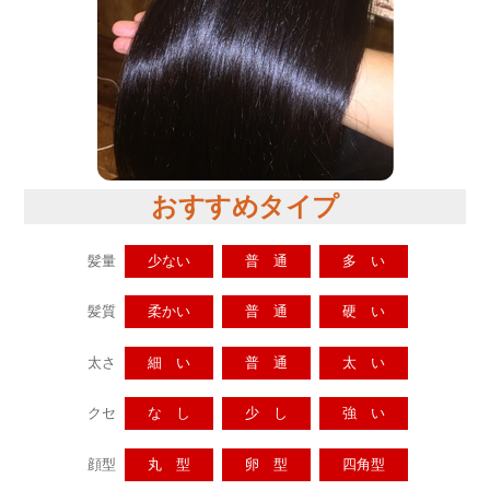
おすすめタイプ
髪量
少ない
普 通
多 い
髪質
柔かい
普 通
硬 い
太さ
細 い
普 通
太 い
クセ
な し
少 し
強 い
顔型
丸 型
卵 型
四角型