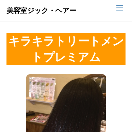
Skip
Men
美容室ジック・ヘアー
to
content
キラキラトリートメン
トプレミアム